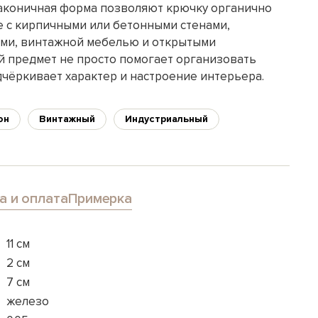
аконичная форма позволяют крючку органично
е с кирпичными или бетонными стенами,
ами, винтажной мебелью и открытыми
й предмет не просто помогает организовать
дчёркивает характер и настроение интерьера.
он
Винтажный
Индустриальный
а и оплата
Примерка
11 см
2 см
7 см
железо