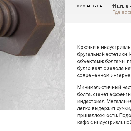
11 шт. в
Код
468784
Где пос
Крючки в индустриаль
брутальной эстетики.
объектами: болтами, г
будто взят с завода н
современном интерье
Минималистичный нас
болта, станет эффект
индастриал. Металлич
легко выдержит сумки,
принадлежности. Подой
кафе с индустриально