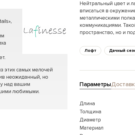
Нейтральный цвет и л
вписаться в окружени
металлическими полк
ils»,
коммуникациями. Тако
пространство, но и по
им
иха
о
Лофт
Дачный сез
ет.
 из этих самых мелочей
вив неожиданный, но
Параметры
Доставк
ту над вашим
ашими любимыми.
Длина
Толщина
Диаметр
Материал