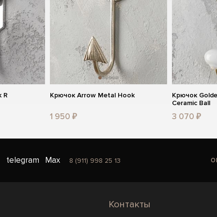
k R
Крючок Arrow Metal Hook
Крючок Golde
Ceramic Ball
1 950 ₽
3 070 ₽
o
telegram
Max
8 (911) 998 25 13
Контакты