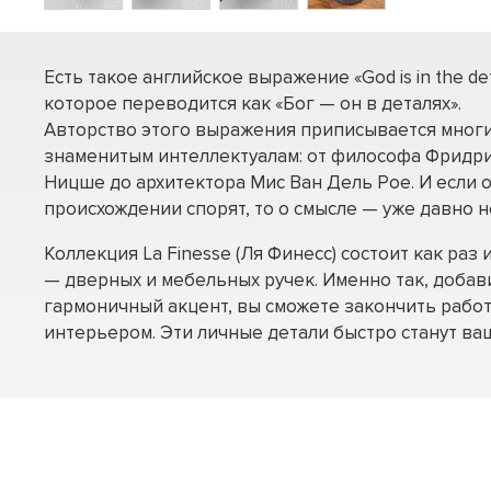
Есть такое английское выражение «God is in the deta
которое переводится как «Бог — он в деталях».
Авторство этого выражения приписывается мног
знаменитым интеллектуалам: от философа Фридр
Ницше до архитектора Мис Ван Дель Рое. И если 
происхождении спорят, то о смысле — уже давно н
Коллекция La Finesse (Ля Финесс) состоит как раз
— дверных и мебельных ручек. Именно так, доба
гармоничный акцент, вы сможете закончить рабо
интерьером. Эти личные детали быстро станут в