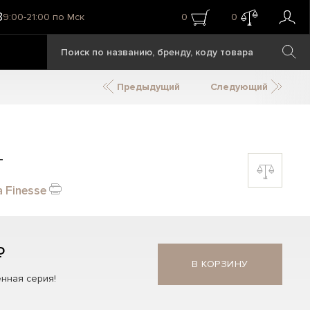
8
9:00-21:00 по Мск
0
0
Предыдущий
Следующий
т
a Finesse
₽
В КОРЗИНУ
нная серия!