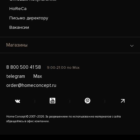
HoReCa
Письмо директору
Вакансии
Магазины
8 800 500 41 58
9:00-21:00 по Мск
telegram
Max
order@homeconcept.ru
Home Concept © 2007–2026. За разрешением по использованию материалов с сайта
обращайтесь в офис компании.