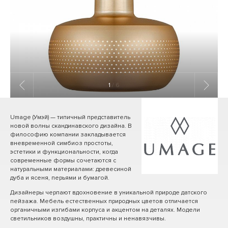
1
/ 6
Umage (Умэй) — типичный представитель
новой волны скандинавского дизайна. В
философию компании закладывается
вневременной симбиоз простоты,
эстетики и функциональности, когда
современные формы сочетаются с
натуральными материалами: древесиной
дуба и ясеня, перьями и бумагой.
Дизайнеры черпают вдохновение в уникальной природе датского
пейзажа. Мебель естественных природных цветов отличается
органичными изгибами корпуса и акцентом на деталях. Модели
светильников воздушны, практичны и ненавязчивы.