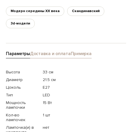
Модерн середины XX века
Скандинавский
3d-модели
Параметры
Доставка и оплата
Примерка
Высота
33 см
Диаметр
21.5 см
Цоколь
E27
Тип
LED
Мощность
15 Вт
лампочки
Кол-во
1 шт
лампочек
Лампочка(и) в
нет