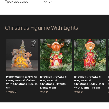
Производство
Китай
Christmas Figurine With Lights
Новогодняя фигурка
Ёлочная игрушка с
Ёлочная игрушка с
с подсветкой Calves
подсветкой
подсветкой
With Christmas Tree 14
Christmas Elk With
Christmas Teddy Bear
cm
Lights 9 cm
With Lights 11,5 cm
1 780 ₽
710 ₽
720 ₽