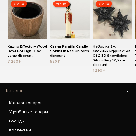
Уценка
Уценка
Уценка
Кашпо Effectory Wood
Свеча Paraffin Candle
Набор из 2-х
Bowl Pot Light Oak
Soldier In Red Uniform
ёлочных игрушек Set
Large discount
discount
Of 2 3D Snowflakes
Silver-Gray 12,5 cm
7 260 ₽
520 ₽
discount
1 290 ₽
Каталог
Каталог товаров
Уценённые товары
Бренды
Коллекции