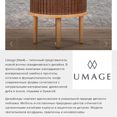
1
/ 24
Umage (Умэй) — типичный представитель
новой волны скандинавского дизайна. В
философию компании закладывается
вневременной симбиоз простоты,
эстетики и функциональности, когда
современные формы сочетаются с
натуральными материалами: древесиной
дуба и ясеня, перьями и бумагой.
Дизайнеры черпают вдохновение в уникальной природе датского
пейзажа. Мебель естественных природных цветов отличается
органичными изгибами корпуса и акцентом на деталях. Модели
светильников воздушны, практичны и ненавязчивы.