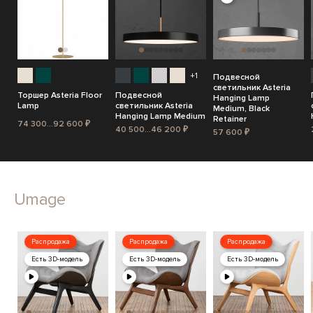
+1
Подвесной
светильник Asteria
Торшер Asteria Floor
Подвесной
Hanging Lamp
Lamp
светильник Asteria
Medium, Black
Hanging Lamp Medium
Retainer
74 300...92 600 ₽
40 500...46 200 ₽
57 600 ₽
Umage
Распродажа
Распродажа
Распродажа
Есть 3D-модель
Есть 3D-модель
Есть 3D-модель