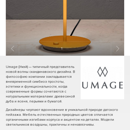
1
/ 18
Umage (Умэй) — типичный представитель
новой волны скандинавского дизайна. В
философию компании закладывается
вневременной симбиоз простоты,
эстетики и функциональности, когда
современные формы сочетаются с
натуральными материалами: древесиной
дуба и ясеня, перьями и бумагой.
Дизайнеры черпают вдохновение в уникальной природе датского
пейзажа. Мебель естественных природных цветов отличается
органичными изгибами корпуса и акцентом на деталях. Модели
светильников воздушны, практичны и ненавязчивы.