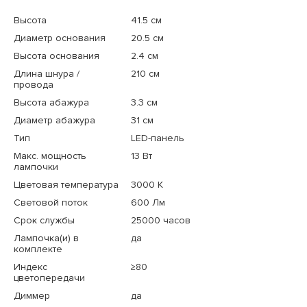
Высота
41.5 см
Диаметр основания
20.5 см
Высота основания
2.4 см
Длина шнура /
210 см
провода
Высота абажура
3.3 см
Диаметр абажура
31 см
Тип
LED-панель
Макс. мощность
13 Вт
лампочки
Цветовая температура
3000 K
Световой поток
600 Лм
Срок службы
25000 часов
Лампочка(и) в
да
комплекте
Индекс
≥80
цветопередачи
Диммер
да