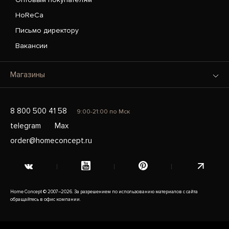
HoReCa
Письмо директору
Вакансии
Магазины
8 800 500 41 58
9:00-21:00 по Мск
telegram
Max
order@homeconcept.ru
Home Concept © 2007–2026. За разрешением по использованию материалов с сайта
обращайтесь в офис компании.