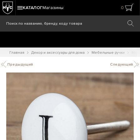
КАТАЛОГ
Магазины
0
Главная
Декор и аксессуары для дома
Мебельные ручки
Меб
Предыдущий
Следующий