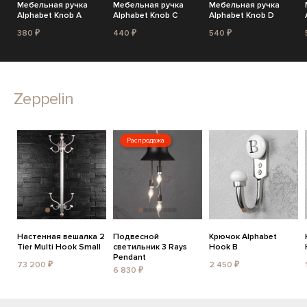
Мебельная ручка
Мебельная ручка
Мебельная ручка
Alphabet Knob A
Alphabet Knob C
Alphabet Knob D
380 ₽
440 ₽
540 ₽
Zeppelin
Распродажа
Настенная вешалка 2
Подвесной
Крючок Alphabet
Tier Multi Hook Small
светильник 3 Rays
Hook B
Pendant
73 200 ₽
2 450 ₽
6 830 ₽