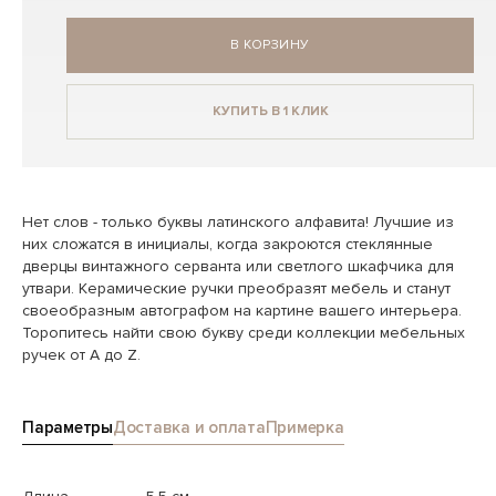
В КОРЗИНУ
КУПИТЬ В 1 КЛИК
Нет слов - только буквы латинского алфавита! Лучшие из
них сложатся в инициалы, когда закроются стеклянные
дверцы винтажного серванта или светлого шкафчика для
утвари. Керамические ручки преобразят мебель и станут
своеобразным автографом на картине вашего интерьера.
Торопитесь найти свою букву среди коллекции мебельных
ручек от А до Z.
Параметры
Доставка и оплата
Примерка