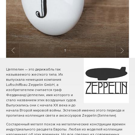
1
/ 4
Цеппелин — это дирижабль так
называемого жесткого типа. Их
выпускала немецкая компания
Luftschiffbau Zeppelin GmbH, а
изобретателем считается граф
Фердинанд Цеппелин, имя которого и
стало названием этих воздушных судов.
Выпускались они с начала ХХ века и до
начала Второй мировой войны. Эстетикой именно этого периода и
пропитана коллекция света и аксессуаров Zeppelin (Зэппелин).
Состаренный металл похож на металлические конструкции времен
индустриального расцвета Европы. Любая из моделей коллекции
напоминает об этих временах. Но все сделано из современных