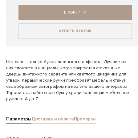
В КОРЗИНУ
КУПИТЬ В 1 КЛИК
Нет слов - только буквы латинского алфавита! Лучшие из
них сложатся в инициалы, когда закроются стеклянные
дверцы винтажного серванта или светлого шкафчика для
утвари. Керамические ручки преобразят мебель и станут
своеобразным автографом на картине вашего интерьера.
Торопитесь найти свою букву среди коллекции мебельных
ручек от А до Z.
Параметры
Доставка и оплата
Примерка