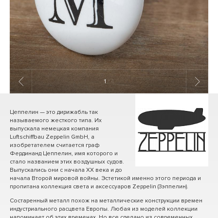
1
/ 4
Цеппелин — это дирижабль так
называемого жесткого типа. Их
выпускала немецкая компания
Luftschiffbau Zeppelin GmbH, а
изобретателем считается граф
Фердинанд Цеппелин, имя которого и
стало названием этих воздушных судов.
Выпускались они с начала ХХ века и до
начала Второй мировой войны. Эстетикой именно этого периода и
пропитана коллекция света и аксессуаров Zeppelin (Зэппелин).
Состаренный металл похож на металлические конструкции времен
индустриального расцвета Европы. Любая из моделей коллекции
напоминает об этих временах. Но все сделано из современных