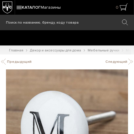
КАТАЛОГ
Магазины
0
Главная
Декор и аксессуары для дома
Мебельные ручки
Меб
Предыдущий
Следующий