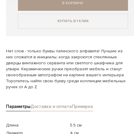
В КОРЗИНУ
КУПИТЬ В 1 КЛИК
Нет слов - только буквы латинского алфавита! Лучшие из
них сложатся в инициалы, когда закроются стеклянные
дверцы винтажного серванта или светлого шкафчика для
утвари. Керамические ручки преобразят мебель и станут
своеобразным автографом на картине вашего интерьера.
Торопитесь найти свою букву среди коллекции мебельных
ручек от А до Z.
Параметры
Доставка и оплата
Примерка
Длина
5.5 см
Диаметр
4 см