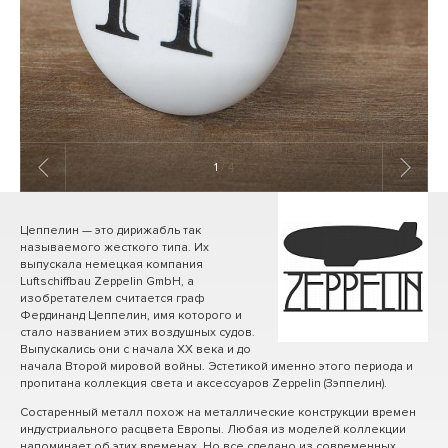
1
/ 4
Цеппелин — это дирижабль так
называемого жесткого типа. Их
выпускала немецкая компания
Luftschiffbau Zeppelin GmbH, а
изобретателем считается граф
Фердинанд Цеппелин, имя которого и
стало названием этих воздушных судов.
Выпускались они с начала ХХ века и до
начала Второй мировой войны. Эстетикой именно этого периода и
пропитана коллекция света и аксессуаров Zeppelin (Зэппелин).
Состаренный металл похож на металлические конструкции времен
индустриального расцвета Европы. Любая из моделей коллекции
напоминает об этих временах. Но все сделано из современных