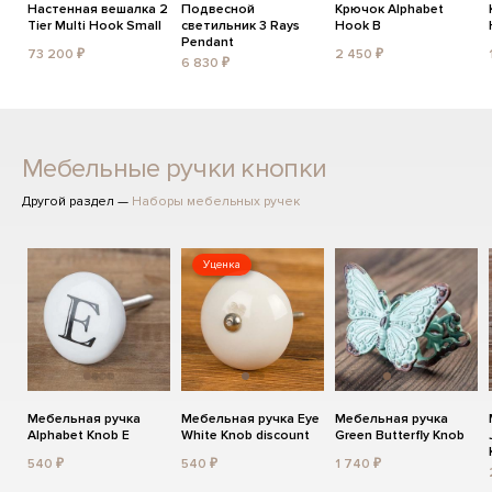
Настенная вешалка 2
Подвесной
Крючок Alphabet
Tier Multi Hook Small
светильник 3 Rays
Hook B
Pendant
73 200 ₽
2 450 ₽
6 830 ₽
Мебельные ручки кнопки
Другой раздел —
Наборы мебельных ручек
Уценка
Мебельная ручка
Мебельная ручка Eye
Мебельная ручка
Alphabet Knob E
White Knob discount
Green Butterfly Knob
540 ₽
540 ₽
1 740 ₽