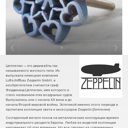
1
/ 3
Цеппелин — это дирижабль так
называемого жесткого типа. Их
выпускала немецкая компания
Luftschiffbau Zeppelin GmbH, а
изобретателем считается граф
Фердинанд Цеппелин, имя которого и
стало названием этих воздушных судов.
Выпускались они с начала ХХ века и до
начала Второй мировой войны. Эстетикой именно этого периода и
пропитана коллекция света и аксессуаров Zeppelin (Зэппелин).
Состаренный металл похож на металлические конструкции времен
индустриального расцвета Европы. Любая из моделей коллекции
напоминает об этих временах. Но все сделано из современных