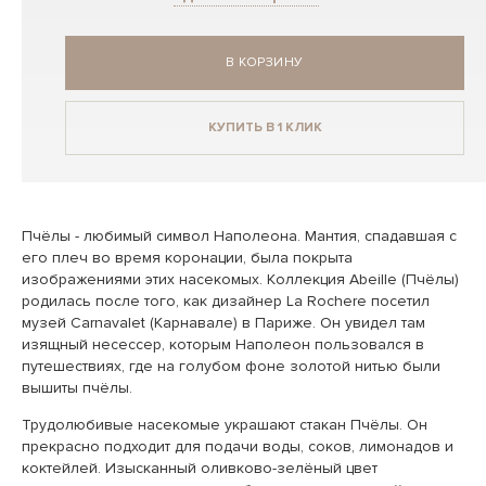
В КОРЗИНУ
КУПИТЬ В 1 КЛИК
Пчёлы - любимый символ Наполеона. Мантия, спадавшая с
его плеч во время коронации, была покрыта
изображениями этих насекомых. Коллекция Abeille (Пчёлы)
родилась после того, как дизайнер La Rochere посетил
музей Carnavalet (Карнавале) в Париже. Он увидел там
изящный несессер, которым Наполеон пользовался в
путешествиях, где на голубом фоне золотой нитью были
вышиты пчёлы.
Трудолюбивые насекомые украшают стакан Пчёлы. Он
прекрасно подходит для подачи воды, соков, лимонадов и
коктейлей. Изысканный оливково-зелёный цвет