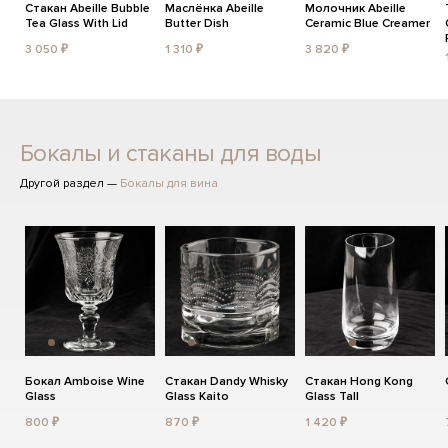
Стакан Abeille Bubble
Маслёнка Abeille
Молочник Abeille
Tea Glass With Lid
Butter Dish
Ceramic Blue Creamer
3 050 ₽
1 310 ₽
3 820 ₽
Бокалы и стаканы для воды
Другой раздел —
Бокалы для вина
Бокал Amboise Wine
Стакан Dandy Whisky
Стакан Hong Kong
Glass
Glass Kaito
Glass Tall
800 ₽
870 ₽
1 420 ₽