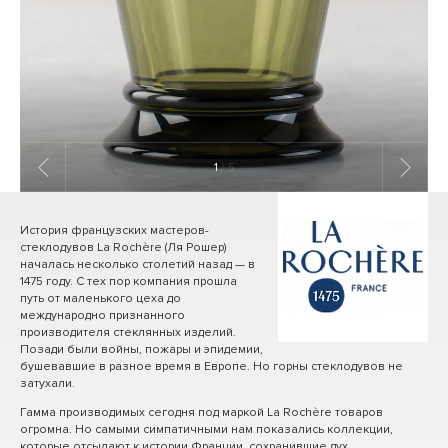
1
/ 5
История французских мастеров-
стеклодувов La Rochère (Ля Рошер)
началась несколько столетий назад — в
1475 году. С тех пор компания прошла
путь от маленького цеха до
международно признанного
производителя стеклянных изделий.
Позади были войны, пожары и эпидемии,
бушевавшие в разное время в Европе. Но горны стеклодувов не
затухали.
Гамма производимых сегодня под маркой La Rochère товаров
огромна. Но самыми симпатичными нам показались коллекции,
которые отсылают к истории Франции, сохранившие дух