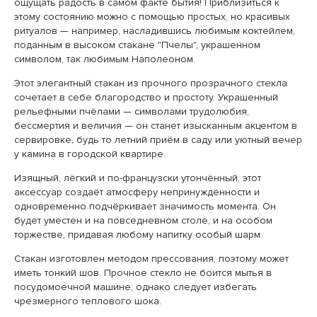
ощущать радость в самом факте бытия! Приблизиться к
этому состоянию можно с помощью простых, но красивых
ритуалов — например, насладившись любимым коктейлем,
поданным в высоком стакане "Пчелы", украшенном
символом, так любимым Наполеоном.
Этот элегантный стакан из прочного прозрачного стекла
сочетает в себе благородство и простоту. Украшенный
рельефными пчёлами — символами трудолюбия,
бессмертия и величия — он станет изысканным акцентом в
сервировке, будь то летний приём в саду или уютный вечер
у камина в городской квартире.
Изящный, лёгкий и по-французски утончённый, этот
аксессуар создаёт атмосферу непринуждённости и
одновременно подчёркивает значимость момента. Он
будет уместен и на повседневном столе, и на особом
торжестве, придавая любому напитку особый шарм.
Стакан изготовлен методом прессования, поэтому может
иметь тонкий шов. Прочное стекло не боится мытья в
посудомоечной машине, однако следует избегать
чрезмерного теплового шока.