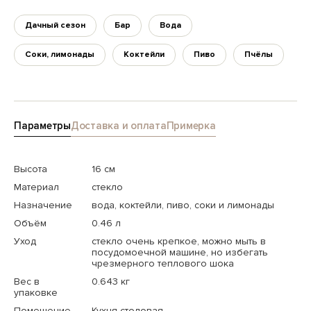
Дачный сезон
Бар
Вода
Соки, лимонады
Коктейли
Пиво
Пчёлы
Параметры
Доставка и оплата
Примерка
Высота
16 см
Материал
стекло
Назначение
вода, коктейли, пиво, соки и лимонады
Объём
0.46 л
Уход
стекло очень крепкое, можно мыть в
посудомоечной машине, но избегать
чрезмерного теплового шока
Вес в
0.643 кг
упаковке
Помещение
Кухня-столовая