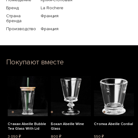
Бренд
La Rochere
Страна
Франция
бренда
Производство
Франция
Покупают вместе
Стакан Abeille Bubble
Бокал Abeille Wine
Стопка Abeille Cordial
Tea Glass With Lid
Glass
3 050 ₽
800 ₽
550 ₽