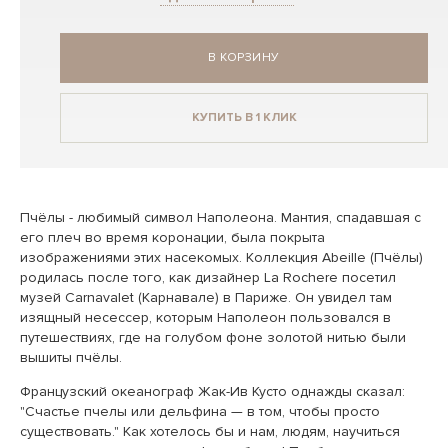
В КОРЗИНУ
КУПИТЬ В 1 КЛИК
Пчёлы - любимый символ Наполеона. Мантия, спадавшая с
его плеч во время коронации, была покрыта
изображениями этих насекомых. Коллекция Abeille (Пчёлы)
родилась после того, как дизайнер La Rochere посетил
музей Carnavalet (Карнавале) в Париже. Он увидел там
изящный несессер, которым Наполеон пользовался в
путешествиях, где на голубом фоне золотой нитью были
вышиты пчёлы.
Французский океанограф Жак-Ив Кусто однажды сказал:
"Счастье пчелы или дельфина — в том, чтобы просто
существовать." Как хотелось бы и нам, людям, научиться