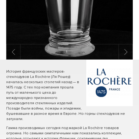
1
/ 9
История французских мастеров-
стеклодувов La Rochère (Ля Рошер)
началась несколько столетий назад — в
1475 году. С тех пор компания прошла
путь от маленького цеха до
международно признанного
производителя стеклянных изделий.
Позади были войны, пожары и эпидемии,
бушевавшие в разное время в Европе. Но горны стеклодувов не
затухали.
Гамма производимых сегодня под маркой La Rochère товаров
огромна. Но самыми симпатичными нам показались коллекции,
которые отсылают к истории Франции, сохранившие дух