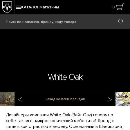
КАТАЛОГ
Магазины
0
White Oak
Werner Voss
Zarin Ira
Назад ко всем брендам
Дизайнеры компании White Oak (Вайт Оак) говорят о
себе так: мы - микроскопический мебельный бренд с
гигантской страстью к дереву. Основанный в Швейцарии,