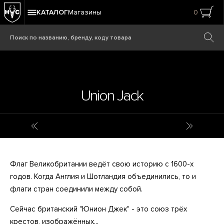
КАТАЛОГ
Магазины
0
Union Jack
Обезьяны
Утки
Флаг Великобритании ведёт свою историю с 1600-х
годов. Когда Англия и Шотландия объединились, то и
флаги стран соединили между собой.
Сейчас британский "Юнион Джек" - это союз трёх
крестов, изображённых...