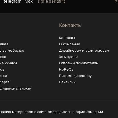
o
telegram
Max
8 (911) 998 25 13
Контакты
Контакты
плата
О компании
д за мебелью
Дизайнерам и архитекторам
врат
3d-модели
ые скидки
Оптовым покупателям
ров
HoReCa
есса
Письмо директору
ферта
Вакансии
нфиденциальности
анию материалов с сайта обращайтесь в офис компании.