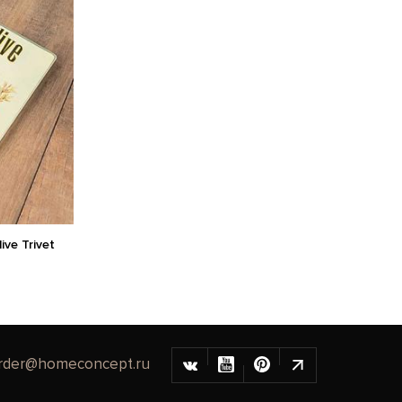
ve Trivet
rder@homeconcept.ru