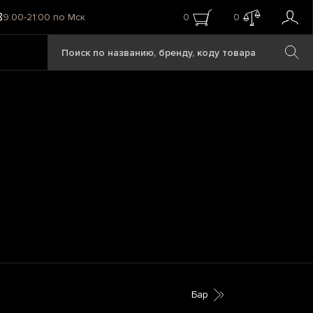
8
9:00-21:00 по Мск
0
0
Бар