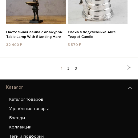
Настольная лампа с абажуром
Свеча в подсвечнике Alice
Table Lamp With Standing Hare
Teapot Candle
32 400 ₽
5 570 ₽
1
2
3
Каталог
Каталог товаров
Уценённые товары
Бренды
Коллекции
Теги и подборки