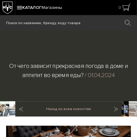
КАТАЛОГ
Магазины
0
От чего зависит прекрасная погода в доме и
аппетит во время еды?
/ 01.04.2024
Предыдущая новость
Cледующ
Назад ко всем новостям