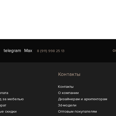
o
telegram
Max
8 (911) 998 25 13
Контакты
Контакты
плата
О компании
д за мебелью
Дизайнерам и архитекторам
врат
3d-модели
ые скидки
Оптовым покупателям