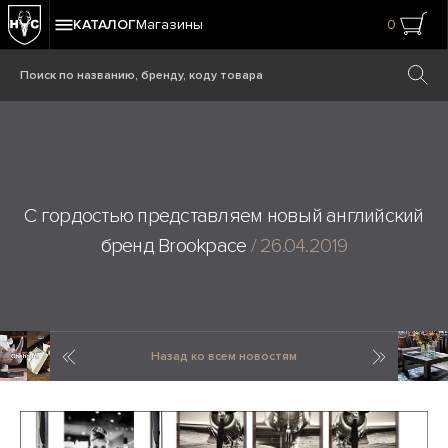
КАТАЛОГ
Магазины
0
С гордостью представляем новый английский
бренд Brookpace
/ 26.04.2019
Предыдущая новость
Cледующ
Назад ко всем новостям