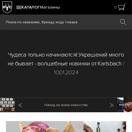
КАТАЛОГ
Магазины
0
Чудеса только начинаются! Украшений много
не бывает - волшебные новинки от Karlsbach
/
10.01.2024
Предыдущая новость
Cледующ
Назад ко всем новостям