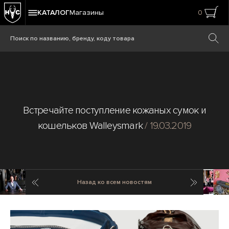
КАТАЛОГ
Магазины
0
Встречайте поступление кожаных сумок и
кошельков Walleysmark
/ 19.03.2019
Предыдущая новость
Cледующ
Назад ко всем новостям