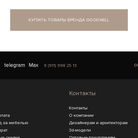
КУПИТЬ ТОВАРЫ БРЕНДА GOODWILL
o
telegram
Max
8 (911) 998 25 13
Контакты
Контакты
плата
О компании
д за мебелью
Дизайнерам и архитекторам
врат
3d-модели
ые скидки
Оптовым покупателям