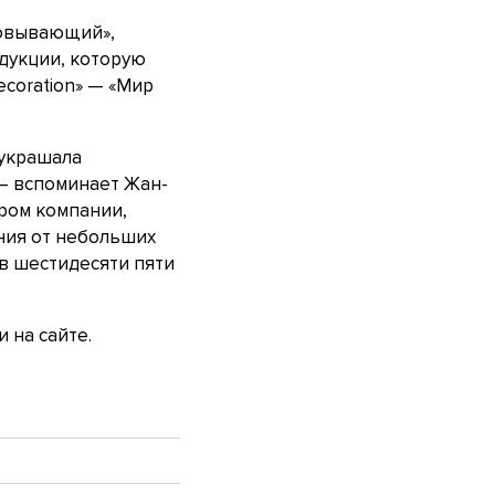
аровывающий»,
дукции, которую
ecoration» — «Мир
 украшала
 — вспоминает Жан-
ором компании,
ния от небольших
 в шестидесяти пяти
 на сайте.