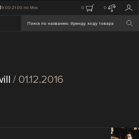
8
9:00-21:00 по Мск
0
0
ill
/ 01.12.2016