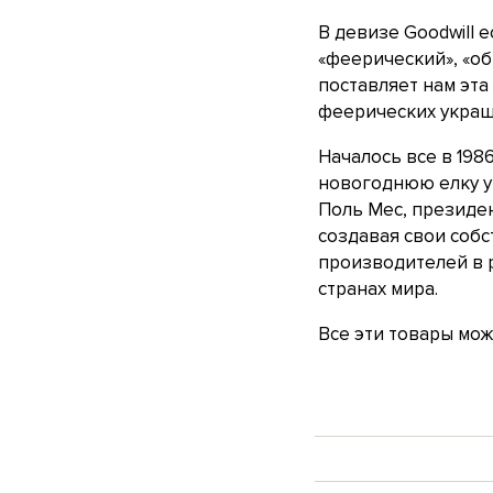
В девизе Goodwill 
«феерический», «об
поставляет нам эта 
феерических украш
Началось все в 198
новогоднюю елку у 
Поль Мес, президен
создавая свои соб
производителей в р
странах мира.
Все эти товары мо