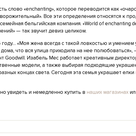
есть слово «enchanting», которое переводится как «оч
ворожительный». Все эти определения относятся к про
семейная бельгийская компания. «World of enchanting d
ений» — так звучит девиз целиком.
6 году… «Моя жена всегда с такой ловкостью и умением
дома, что вся улица приходила на нее полюбоваться»,
т Goodwill. Изабель Мес работает креативным директ
ственные модели, а также выбирая подходящие украше
азных концах света. Сегодня эта семья украшает елки
жно увидеть и немедленно купить в
наших магазинах
или