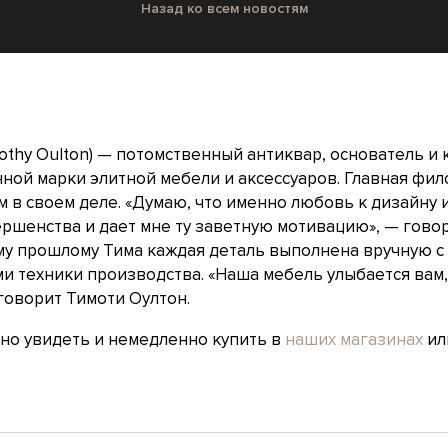
Назад ко всем новостям
othy Oulton) — потомственный антиквар, основатель и
ной марки элитной мебели и аксессуаров. Главная фил
м в своем деле. «Думаю, что именно любовь к дизайну 
ршенства и дает мне ту заветную мотивацию», — говори
му прошлому Тима каждая деталь выполнена вручную с
 техники производства. «Наша мебель улыбается вам, 
 говорит Тимоти Оултон.
жно увидеть и немедленно купить в
наших магазинах
или