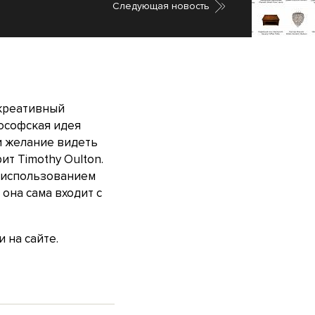
Cледующая новость
 креативный
ософская идея
и желание видеть
т Timothy Oulton.
 использованием
она сама входит с
 на сайте.