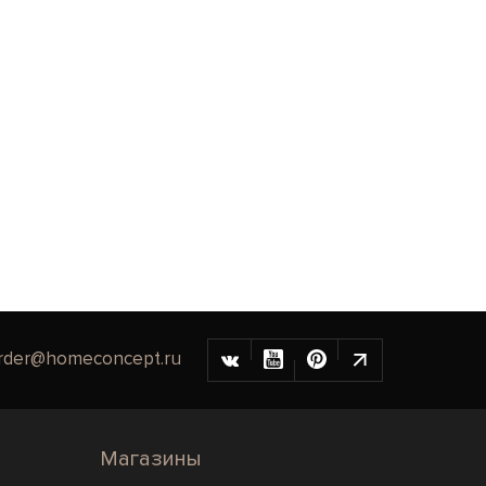
rder@homeconcept.ru
Магазины