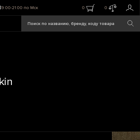
8
9:00-21:00 по Мск
0
0
kin