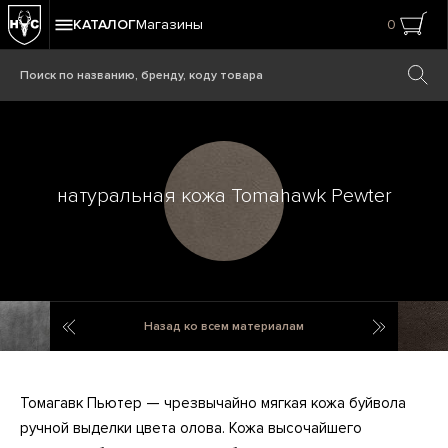
КАТАЛОГ
Магазины
0
натуральная кожа Tomahawk Pewter
натуральная кожа Tomahawk Black
натураль
Назад ко всем материалам
Томагавк Пьютер — чрезвычайно мягкая кожа буйвола
ручной выделки цвета олова. Кожа высочайшего