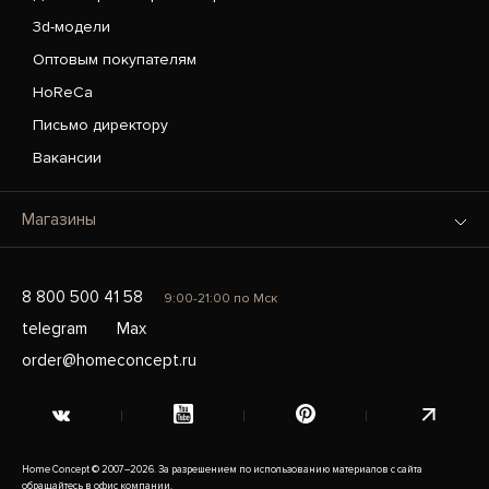
3d-модели
Оптовым покупателям
HoReCa
Письмо директору
Вакансии
Магазины
8 800 500 41 58
9:00-21:00 по Мск
telegram
Max
order@homeconcept.ru
Home Concept © 2007–2026. За разрешением по использованию материалов с сайта
обращайтесь в офис компании.