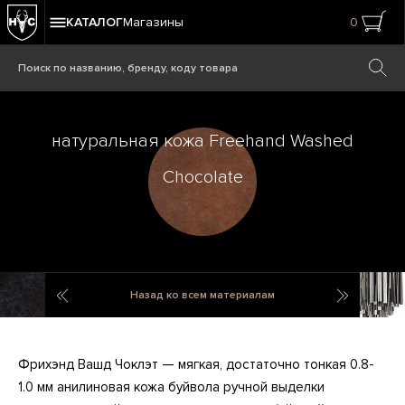
КАТАЛОГ
Магазины
0
натуральная кожа Freehand Washed
Chocolate
натуральная кожа Old Saddle Black
стекло S
Назад ко всем материалам
Фрихэнд Вашд Чоклэт — мягкая, достаточно тонкая 0.8-
1.0 мм анилиновая кожа буйвола ручной выделки