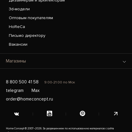
Дизайнерам и архитекторам
3d-модели
Оптовым покупателям
HoReCa
Письмо директору
Вакансии
Магазины
8 800 500 41 58
9:00-21:00 по Мск
telegram
Max
order@homeconcept.ru
Home Concept © 2007–2026. За разрешением по использованию материалов с сайта