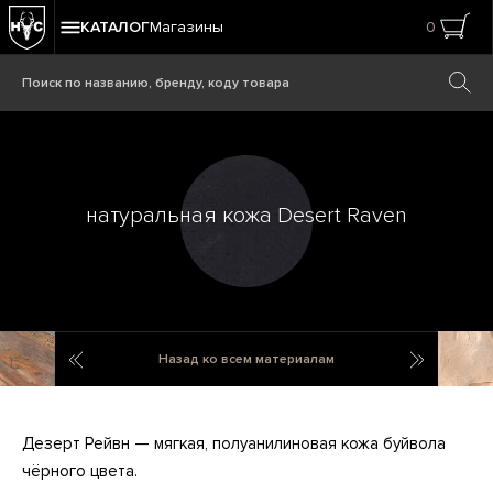
КАТАЛОГ
Магазины
0
натуральная кожа Desert Raven
вяз и железо Old Door And Polished Iron
кальцит P
Назад ко всем материалам
Дезерт Рейвн — мягкая, полуанилиновая кожа буйвола
чёрного цвета.