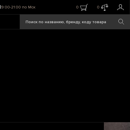
8
9:00-21:00 по Мск
0
0