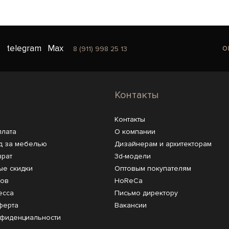
o
telegram
Max
8 (911) 998 25 13
Контакты
Контакты
плата
О компании
д за мебелью
Дизайнерам и архитекторам
врат
3d-модели
ые скидки
Оптовым покупателям
ров
HoReCa
есса
Письмо директору
ферта
Вакансии
нфиденциальности