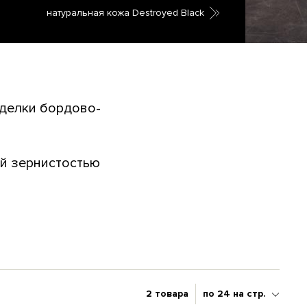
натуральная кожа Destroyed Black
ыделки бордово-
ной зернистостью
2 товара
по 24 на стр.