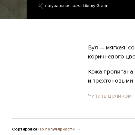
натуральная кожа Library Green
Бул — мягкая, с
коричневого цве
Кожа пропитана в
и трехтоновыми 
Читать целиком
Сортировка:
По популярности