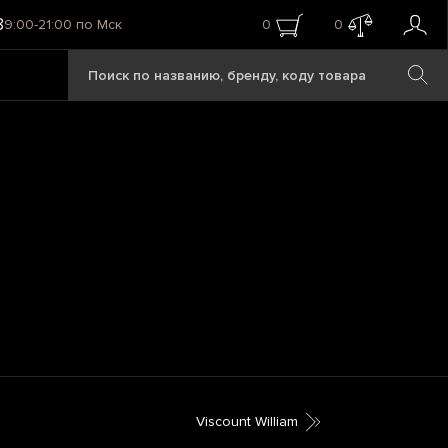
8
9:00-21:00 по Мск
0
0
Viscount William