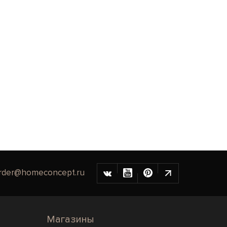
rder@homeconcept.ru
Магазины