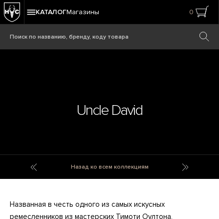
КАТАЛОГ
Магазины
0
Uncle David
Un Buon Ricordo
Universit
Назад ко всем коллекциям
Названная в честь одного из самых искусных
ремесленников из мастерских Тимоти Оултона,