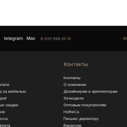
o
telegram
Max
8 (911) 998 25 13
Контакты
Контакты
плата
О компании
д за мебелью
Дизайнерам и архитекторам
врат
3d-модели
ые скидки
Оптовым покупателям
ров
HoReCa
есса
Письмо директору
ферта
Вакансии