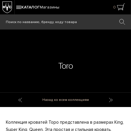
КАТАЛОГ
Магазины
0
Toro
TO Bags
Toy cars
Назад ко всем коллекциям
Коллекция кроватей Торо представлена в размерах King,
Super King, Queen. Эта простая и стильная кровать,