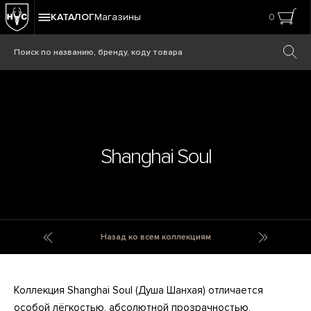
КАТАЛОГ
Магазины
0
Shanghai Soul
Shadow Box Flag
Shoe Mo
Назад ко всем коллекциям
Коллекция Shanghai Soul (Душа Шанхая) отличается
особой лёгкостью, абсолютной прозрачностью,