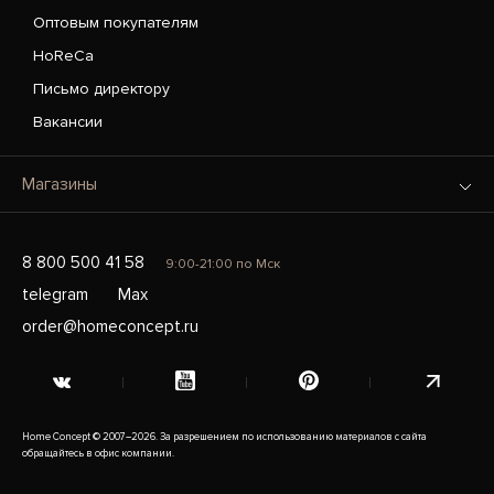
Оптовым покупателям
HoReCa
Письмо директору
Вакансии
Магазины
8 800 500 41 58
9:00-21:00 по Мск
telegram
Max
order@homeconcept.ru
Home Concept © 2007–2026. За разрешением по использованию материалов с сайта
обращайтесь в офис компании.