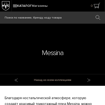
КАТАЛОГ
Магазины
0
Messina
Medicis Vase
Metal Kn
Назад ко всем коллекциям
Благодаря ностальгической атмосфере, которую
создаёт красивый трикотажный плед Messina, можно