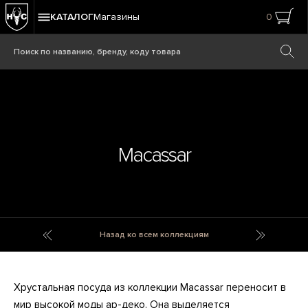
КАТАЛОГ
Магазины
0
Macassar
Lyonnais
Macassar
Назад ко всем коллекциям
Хрустальная посуда из коллекции Macassar переносит в
мир высокой моды ар-деко. Она выделяется