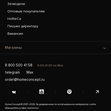
3d-модели
Оптовым покупателям
HoReCa
Письмо директору
Вакансии
Магазины
8 800 500 41 58
9:00-21:00 по Мск
telegram
Max
order@homeconcept.ru
Home Concept © 2007–2026. За разрешением по использованию материалов с сайта
обращайтесь в офис компании.