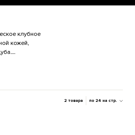
еское клубное
ной кожей,
ба....
2 товара
по 24 на стр.