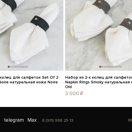
 колец для салфеток Set Of 2
Набор из 2-х колец для салфеток
Noire натуральная кожа Noire
Napkin Rings Smoky натуральная
Old
3 000 ₽
o
telegram
Max
8 (911) 998 25 13