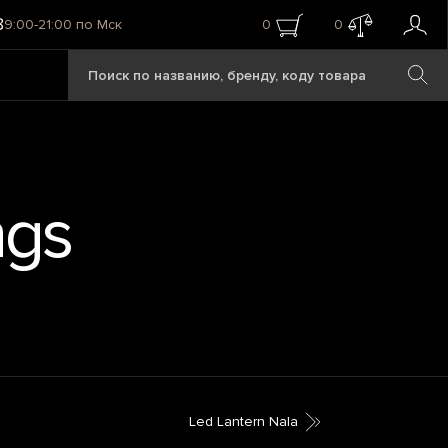
8
9:00-21:00 по Мск
0
0
ngs
Led Lantern Nala