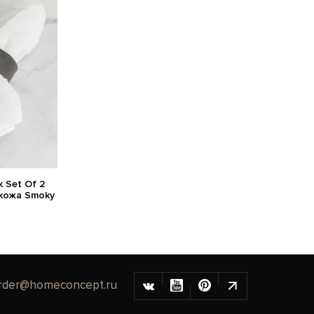
 Set Of 2
 кожа Smoky
rder@homeconcept.ru