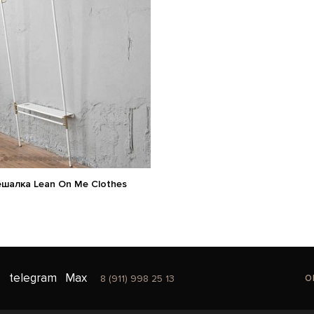
шалка Lean On Me Clothes
o
telegram
Max
8 (911) 998 25 13