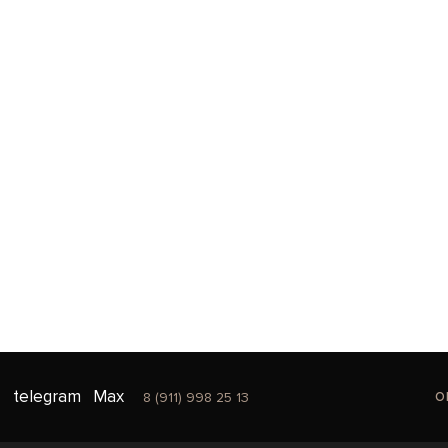
o
telegram
Max
8 (911) 998 25 13