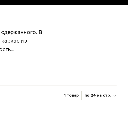
 сдержанного. В
 каркас из
ть...
1 товар
по 24 на стр.