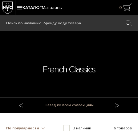
КАТАЛОГ
Магазины
0
French Classics
Freedom Wood
French Ki
Назад ко всем коллекциям
По популярности
В наличии
6 товаров