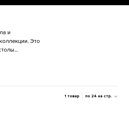
ла и
коллекции. Это
толы...
1 товар
по 24 на стр.