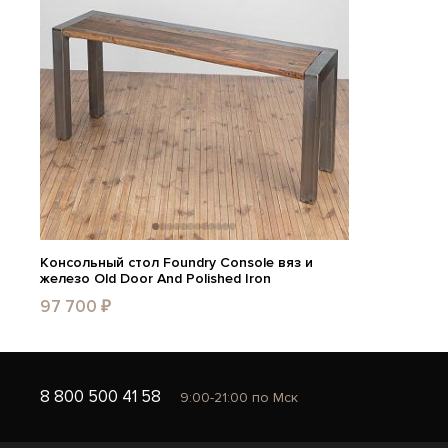
Консольный стол Foundry Console вяз и
железо Old Door And Polished Iron
97 700 ₽
8 800 500 41 58
9:00-21:00 по Мск