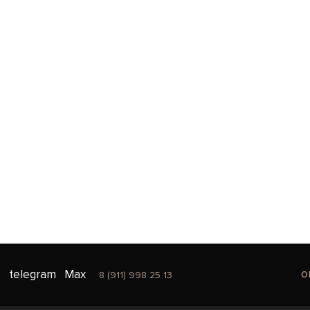
o
telegram
Max
8 (911) 998 25 13