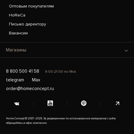
Оптовым покупателям
HoReCa
Письмо директору
Вакансии
Магазины
8 800 500 41 58
9:00-21:00 по Мск
telegram
Max
order@homeconcept.ru
Home Concept © 2007–2026. За разрешением по использованию материалов с сайта
обращайтесь в офис компании.