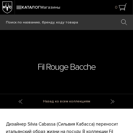
КАТАЛОГ
Магазины
0
Fil Rouge Bacche
Fern
Filo Blue
Назад ко всем коллекциям
Дизайнер Silvia Cabassa (Сильвия Кабасса) переносит
итальянский образ жизни на посуду. В коллекции Fil