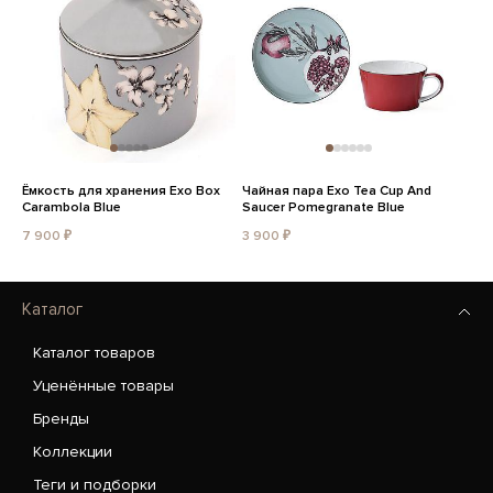
Ёмкость для хранения Exo Box
Чайная пара Exo Tea Cup And
Carambola Blue
Saucer Pomegranate Blue
7 900 ₽
3 900 ₽
Каталог
Каталог товаров
Уценённые товары
Бренды
Коллекции
Теги и подборки