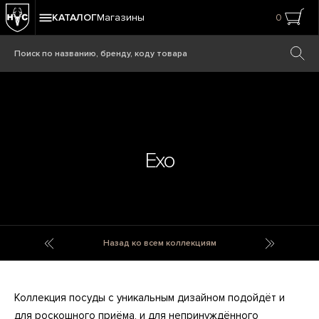
КАТАЛОГ
Магазины
0
Exo
Ergo Pots
Extreme
Назад ко всем коллекциям
Коллекция посуды с уникальным дизайном подойдёт и
для роскошного приёма, и для непринуждённого