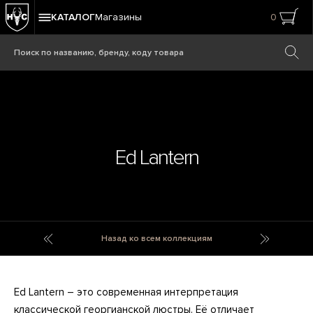
КАТАЛОГ
Магазины
0
Ed Lantern
Dwell
Edison
Назад ко всем коллекциям
Ed Lantern – это современная интерпретация
классической георгианской люстры. Её отличает