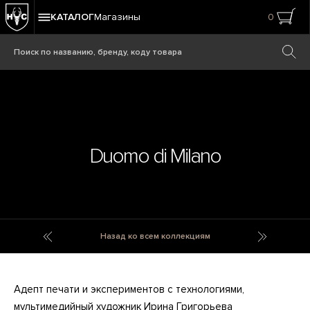
КАТАЛОГ
Магазины
0
Duomo di Milano
Duo
Dwell
Назад ко всем коллекциям
Адепт печати и экспериментов с технологиями,
мультимедийный художник Ирина Григорьева