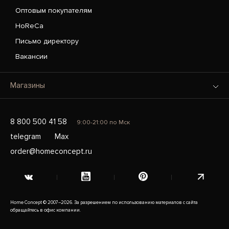
Оптовым покупателям
HoReCa
Письмо директору
Вакансии
Магазины
8 800 500 41 58
9:00-21:00 по Мск
telegram
Max
order@homeconcept.ru
Home Concept © 2007–2026. За разрешением по использованию материалов с сайта
обращайтесь в офис компании.