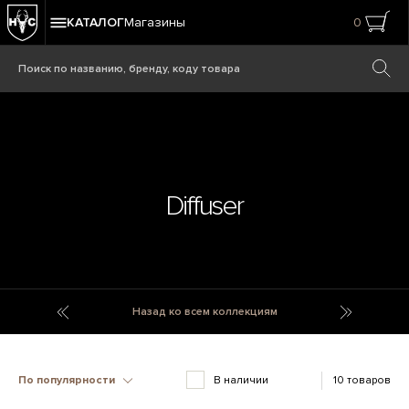
КАТАЛОГ
Магазины
0
Diffuser
Dieta Mediterranea
Diffuser R
Назад ко всем коллекциям
По популярности
В наличии
10 товаров