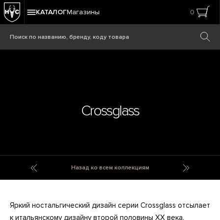
КАТАЛОГ
Магазины
0
Crossglass
Crest
Crown
Назад ко всем коллекциям
Яркий ностальгический дизайн серии Crossglass отсылает
к итальянскому дизайну второй половины ХХ века.