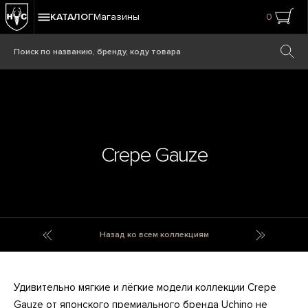
КАТАЛОГ
Магазины
0
Crepe Gauze
Cratere
Crest
Назад ко всем коллекциям
Удивительно мягкие и лёгкие модели коллекции Crepe
Gauze от японского премиального бренда Uchino не